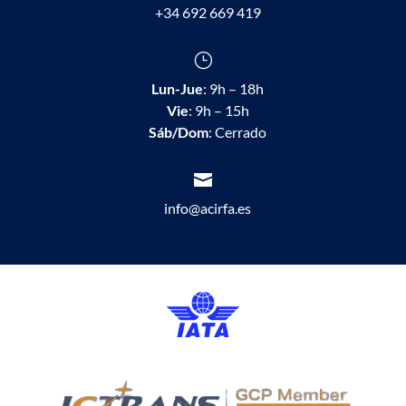
+34 692 669 419
}
Lun-Jue
: 9h – 18h
Vie
: 9h – 15h
Sáb/Dom
: Cerrado

info@acirfa.es