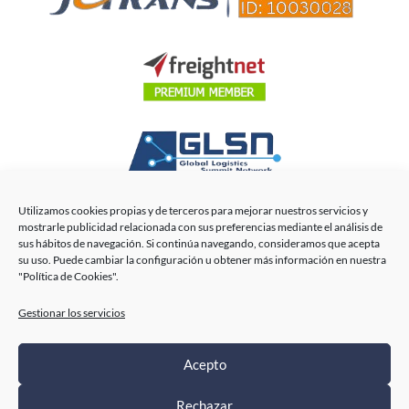
Utilizamos cookies propias y de terceros para mejorar nuestros servicios y
mostrarle publicidad relacionada con sus preferencias mediante el análisis de
sus hábitos de navegación. Si continúa navegando, consideramos que acepta
su uso. Puede cambiar la configuración u obtener más información en nuestra
Acirfa Shipping International © 2026. | Todos los derechos
"Política de Cookies".
reservados.
Gestionar los servicios
Este sitio está protegido por reCAPTCHA y Google (
Política de privacidad
). Se
aplican las (
Condiciones de servicio
).
Acepto
Aviso legal
|
Política de privacidad
|
Política de cookies
|
Diseño web
Rechazar