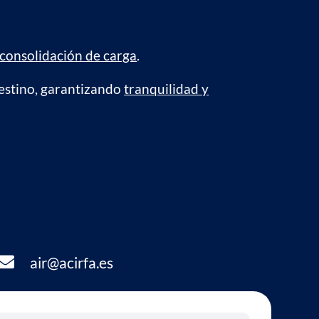
consolidación de carga
.
destino, garantizando
tranquilidad y

air@acirfa.es