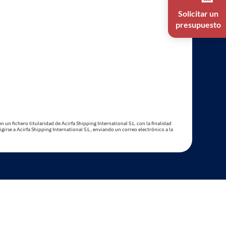
Solicitar un
presupuesto
 un fichero titularidad de Acirfa Shipping International S.L. con la finalidad
igirse a Acirfa Shipping International S.L., enviando un correo electrónico a la