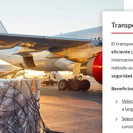
Transp
El transpo
eficiente
p
internacio
método a
seguridad
.
Beneficio
Veloc
5
a lar
Segu
5
const