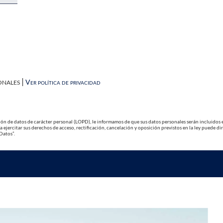
onales |
Ver política de privacidad
ión de datos de carácter personal (LOPD), le informamos de que sus datos personales serán incluidos en
 ejercitar sus derechos de acceso, rectificación, cancelación y oposición previstos en la ley puede dir
Datos”.