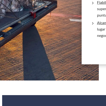
Fiabi
5
super
puntu
Alcan
5
lugar
negoc