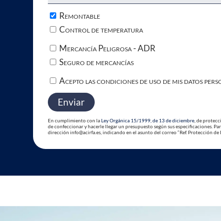
Remontable
Control de temperatura
Mercancía Peligrosa - ADR
Seguro de mercancías
Acepto las condiciones de uso de mis datos pers
En cumplimiento con la
Ley Orgánica 15/1999, de 13 de diciembre
, de protecc
de confeccionar y hacerle llegar un presupuesto según sus especificaciones. Para
dirección info@acirfa.es, indicando en el asunto del correo “Ref. Protección de 