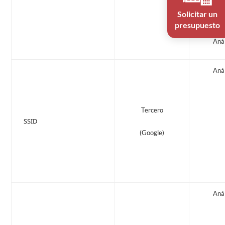
Solicitar un
presupuesto
Anál
Anál
Tercero
SSID
(Google)
Anál