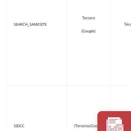
Tercero
SEARCH_SAMESITE
Téc
(Google)
SIDCC
(Terceros)Google