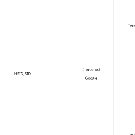
Téc
(Terceros)
HSID, SID
Google
Téc