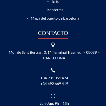
Taric
Iconterms
Mapa del puerto de barcelona
CONTACTO

Moll de Sant Bertran, 3, 1º (Terminal Trasmed) – 08039 –
BARCELONA

+34 931 051 474
+34 692 669 419
}
Lun-Jue
: 9h – 18h