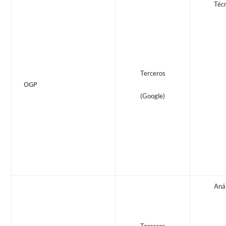
Téc
Terceros
OGP
(Google)
Anál
Terceros