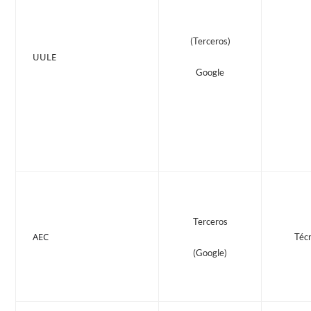
(Terceros)
UULE
Google
Terceros
AEC
Téc
(Google)