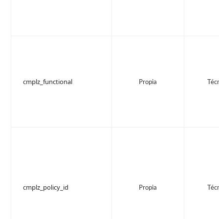
cmplz_functional
Propia
Téc
cmplz_policy_id
Propia
Téc