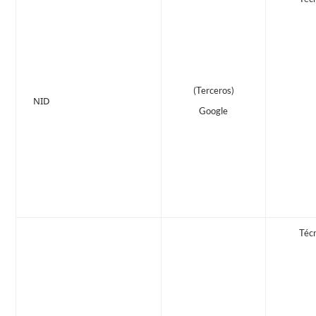
(Terceros)
NID
Google
Téc