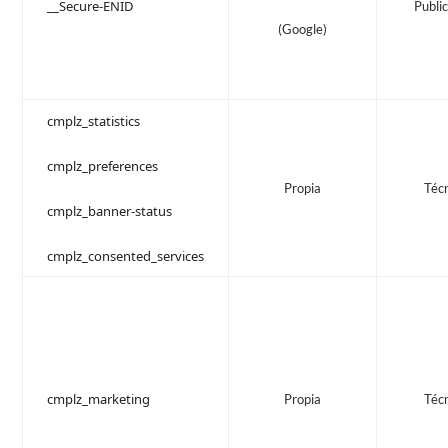
__Secure-ENID
Public
(Google)
cmplz_statistics
cmplz_preferences
Propia
Téc
cmplz_banner-status
cmplz_consented_services
cmplz_marketing
Propia
Téc