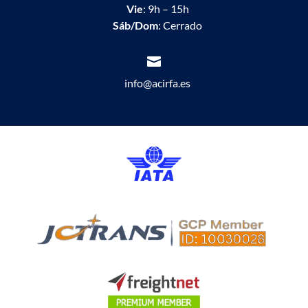
Vie
: 9h – 15h
Sáb/Dom
: Cerrado

info@acirfa.es