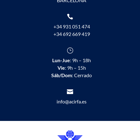
BARCELONA

+34 931 051 474
+34 692 669 419
}
Lun-Jue
: 9h – 18h
Vie
: 9h – 15h
Sáb/Dom
: Cerrado

info@acirfa.es