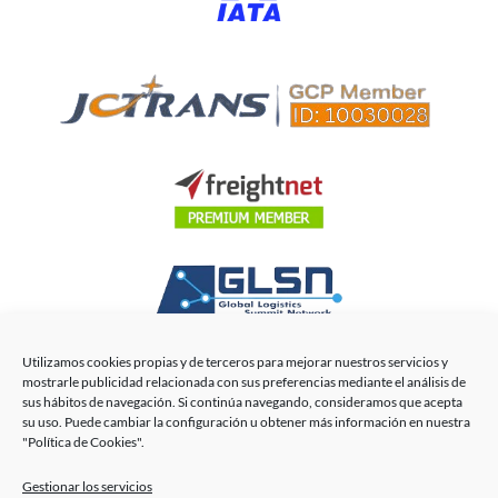
Utilizamos cookies propias y de terceros para mejorar nuestros servicios y
mostrarle publicidad relacionada con sus preferencias mediante el análisis de
sus hábitos de navegación. Si continúa navegando, consideramos que acepta
su uso. Puede cambiar la configuración u obtener más información en nuestra
Acirfa Shipping International © 2026. | Todos los derechos
"Política de Cookies".
reservados.
Gestionar los servicios
Este sitio está protegido por reCAPTCHA y Google (
Política de privacidad
). Se